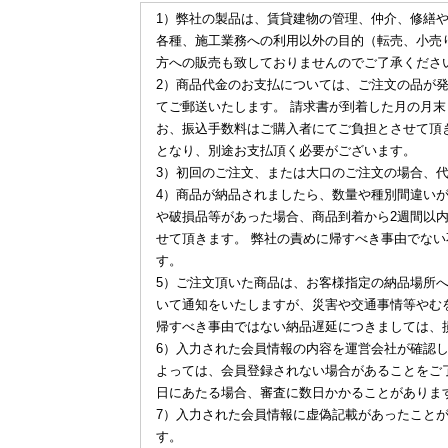
1）弊社の製品は、賃貸建物の管理、仲介、修繕
各種、施工業務への利用以外の目的（転売、小売
方への販売も致しておりませんのでご了承くださ
2）商品代金のお支払については、ご注文の品が
てご郵送いたします。 請求書が到着した月の月末
お、振込手数料はご購入者にてご負担とさせて頂
となり、別途お支払頂く必要がございます。
3）初回のご注文、または大口のご注文の場合、
4）商品が納品されましたら、数量や種別間違い
や破損品等があった場合、商品到着から2週間以
せて頂きます。 弊社の責めに帰すべき事由でな
す。
5）ご注文頂いた商品は、お客様指定の納品場所
いて通知をいたしますが、災害や交通事情等やむ
帰すべき事由ではない納品遅延につきましては、
6）入力された会員情報の内容を運営会社が確認
よっては、会員登録されない場合があることをご
日にあたる場合、審査に数日かかることがありま
7）入力された会員情報に虚偽記載があったこと
す。