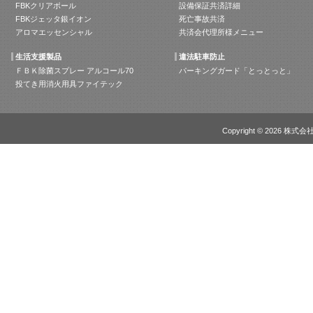
FBKクリアボール
設備保証共済詳細
FBKジェッタ銀イオン
死亡事故共済
アロマエッセンシャル
共済会代理所様メニュー
生活支援製品
違法駐車防止
ＦＢＫ除菌スプレー アルコール70
パーキングガード「とっとっと」
投てき用消火用具ファイテック
Copyright ©
2026 株式会社不