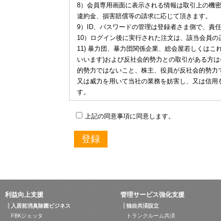
8）会員専用画面に表示される情報は取引上の機
違約金、損害賠償等の請求に応じて頂きます。
9）ID、パスワードの管理は登録者さま側で、責
10）ログイン後に実行された注文は、該当会員の
11) 暴力団、暴力団関係企業、総会屋若しくは
いいます)および反社会的勢力との取引がある方は
的勢力ではないこと、株主、役員が反社会的勢力
又は威力を用いて当社の業務を妨害し、又は信用
す。
上記の同意事項に同意します。
登録
利益向上支援
管理サービス強化支援
入居前消臭除菌ビジネス
独自共済設立
FBKジェッタ
トランクルーム共済